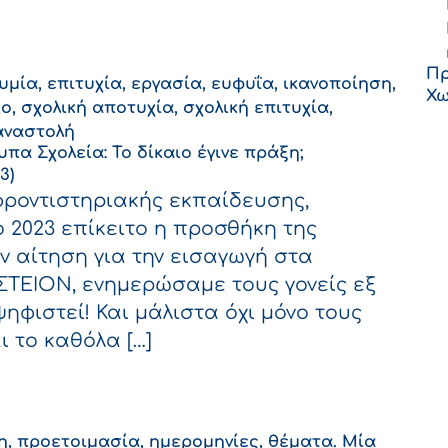
ική επιτυχία, η σχολική αποτυχία και η επιθυμία
Πρ
υμία
,
επιτυχία
,
εργασία
,
ευφυΐα
,
ικανοποίηση
,
Χω
ίο
,
σχολική αποτυχία
,
σχολική επιτυχία
,
αναστολή
πα Σχολεία: Το δίκαιο έγινε πράξη;
3)
φροντιστηριακής εκπαίδευσης,
ο 2023 επίκειτο η προσθήκη της
ν αίτηση για την εισαγωγή στα
ΙΣΤΕΙΟΝ, ενημερώσαμε τους γονείς εξ
ψηφιστεί! Και μάλιστα όχι μόνο τους
 το καθόλα […]
ιση της 2ης επιλογής στα Πρότυπα Σχολεία: Το δίκαι
η, προετοιμασία, ημερομηνίες, θέματα. Μία