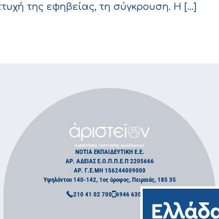
τυχή της εφηβείας, τη σύγκρουση. Η […]
α» παιδιά”: Βλέμμα εφήβων 2023-2024
ΝΟΤΙΑ ΕΚΠΑΙΔΕΥΤΙΚΗ Ε.Ε.
ΑΡ. ΑΔΕΙΑΣ Ε.Ο.Π.Π.Ε.Π 2205666
ΑΡ. Γ.Ε.ΜΗ 156244009000
Υψηλάντου 140-142, 1ος όροφος, Πειραιάς, 185 35
210 41 02 700
6946 630 220