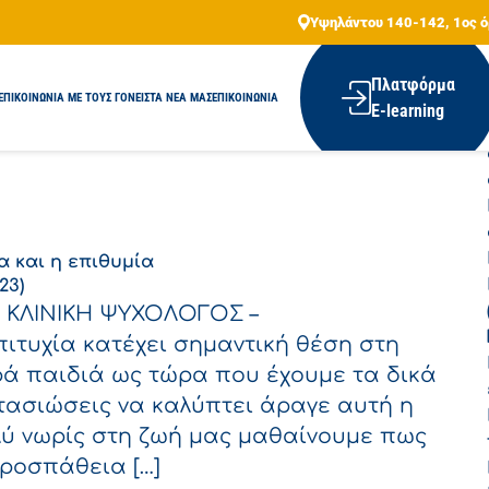
Υψηλάντου 140-142, 1ος ό
ης:
rdcadmin
Αν
Πλατφόρμα
ΕΠΙΚΟΙΝΩΝΙΑ ΜΕ ΤΟΥΣ ΓΟΝΕΙΣ
TA NEA MAΣ
ΕΠΙΚΟΙΝΩΝΙΑ
Π
Ε-learning
α και η επιθυμία
23)
 ΚΛΙΝΙΚΗ ΨΥΧΟΛΟΓΟΣ –
τυχία κατέχει σημαντική θέση στη
ρά παιδιά ως τώρα που έχουμε τα δικά
αντασιώσεις να καλύπτει άραγε αυτή η
ολύ νωρίς στη ζωή μας μαθαίνουμε πως
προσπάθεια […]