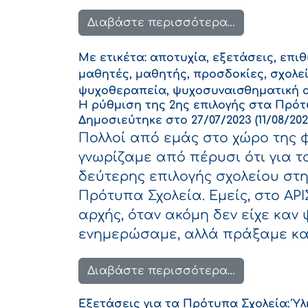
from Η σχολ
Διαβάστε περισσότερα…
Με ετικέτα:
αποτυχία
,
εξετάσεις
,
επιθ
μαθητές
,
μαθητής
,
προσδοκίες
,
σχολε
ψυχοθεραπεία
,
ψυχοσυναισθηματική 
Η ρύθμιση της 2ης επιλογής στα Πρότυ
Δημοσιεύτηκε στο
27/07/2023
(11/08/202
Πολλοί από εμάς στο χώρο της 
γνωρίζαμε από πέρυσι ότι για τ
δεύτερης επιλογής σχολείου στη
Πρότυπα Σχολεία. Εμείς, στο ΑΡ
αρχής, όταν ακόμη δεν είχε καν 
ενημερώσαμε, αλλά πράξαμε και
from Η ρύθμ
Διαβάστε περισσότερα…
Εξετάσεις για τα Πρότυπα Σχολεία: Ύλ