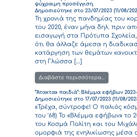
ψύχραιμη προσέγγιση.
Δημοσιεύτηκε στο
23/07/2023
(11/08/202
Τη χρονιά της πανδημίας του κο
του 2020, έναν μήνα δηλ. πριν α
εισαγωγή στα Πρότυπα Σχολεία,
ότι θα άλλαζε άμεσα η διαδικασ
κατάργηση των θεμάτων «ανοικτ
στη Γλώσσα […]
from Εξετάσ
Διαβάστε περισσότερα…
“Άτακτα» παιδιά”: Βλέμμα εφήβων 2023
Δημοσιεύτηκε στο
17/07/2023
(11/08/202
«Τρέχα, σύντροφε! Ο παλιός κόσ
του ’68) Το «Βλέμμα εφήβων» το 
του Κοσμά Πολίτη και του Μιχάλ
ομορφιά της ενηλικίωσης μέσα α