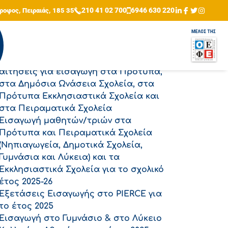
210 41 02 700
6946 630 220
ροφος, Πειραιάς, 185 35
αζήτηση
Αναζήτηση
ρόσφατα άρθρα
Από σήμερα, 24/3 έως και τις 7/4, οι
αιτήσεις για εισαγωγή στα Πρότυπα,
στα Δημόσια Ωνάσεια Σχολεία, στα
Πρότυπα Εκκλησιαστικά Σχολεία και
στα Πειραματικά Σχολεία
Εισαγωγή μαθητών/τριών στα
Πρότυπα και Πειραματικά Σχολεία
(Νηπιαγωγεία, Δημοτικά Σχολεία,
Γυμνάσια και Λύκεια) και τα
Εκκλησιαστικά Σχολεία για το σχολικό
έτος 2025-26
Εξετάσεις Εισαγωγής στο PIERCE για
το έτος 2025
Εισαγωγή στο Γυμνάσιο & στο Λύκειο